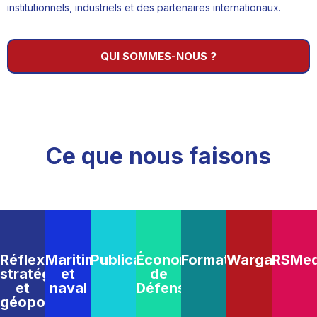
institutionnels, industriels et des partenaires internationaux.
QUI SOMMES-NOUS ?
Ce que nous faisons
Réflexion
Maritime
Publications
Économie
Formations
Wargames
RSMe
stratégique
et
de
et
naval
Défense
géopolitique