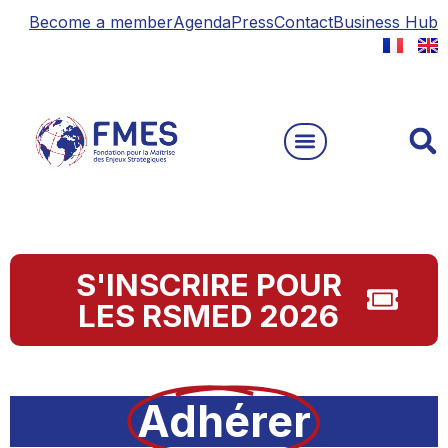
Become a member
Agenda
Press
Contact
Business Hub
S'INSCRIRE POUR
LES RSMED 2026
Adhérer