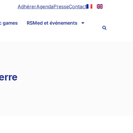
Adhérer
Agenda
Presse
Contact
ic games
RSMed et événements
uerre