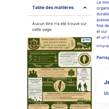
Le mod
Table des matières
organi
durabl
puissa
Aucun titre n’a été trouvé sur
fine d
cette page.
et sur 
et un l
Infograp
Partag
J
Li