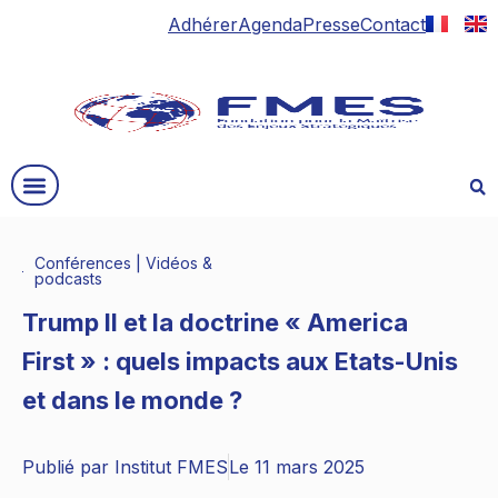
Adhérer
Agenda
Presse
Contact
Conférences
|
Vidéos &
podcasts
Trump II et la doctrine « America
First » : quels impacts aux Etats-Unis
et dans le monde ?
Publié par
Institut FMES
Le
11 mars 2025