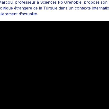
arcou, professeur à Sciences Po Grenoble, propose son 
politique étrangère de la Turquie dans un contexte internati
lièrement d’actualité.