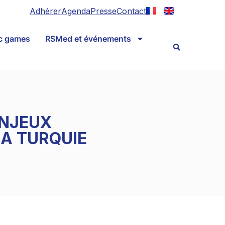
Adhérer
Agenda
Presse
Contact
ic games
RSMed et événements
ENJEUX
LA TURQUIE