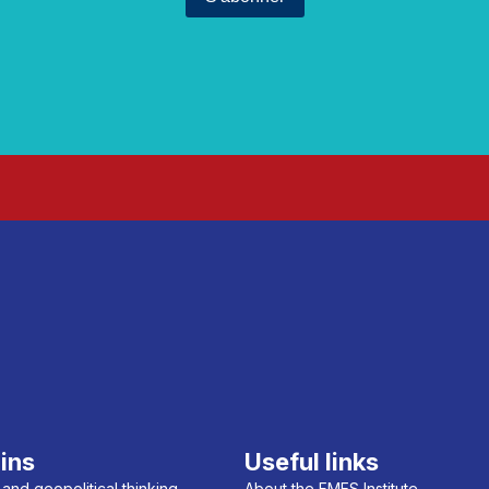
ins
Useful links
 and geopolitical thinking
About the FMES Institute