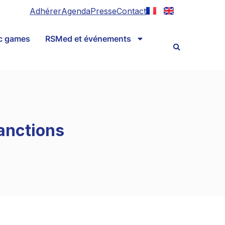
Adhérer
Agenda
Presse
Contact
ic games
RSMed et événements
sanctions