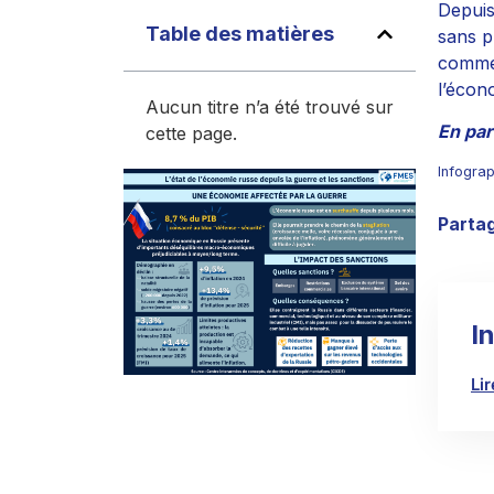
Depuis
Table des matières
sans p
commer
l’écon
Aucun titre n’a été trouvé sur
En par
cette page.
Infogra
Partag
I
Li