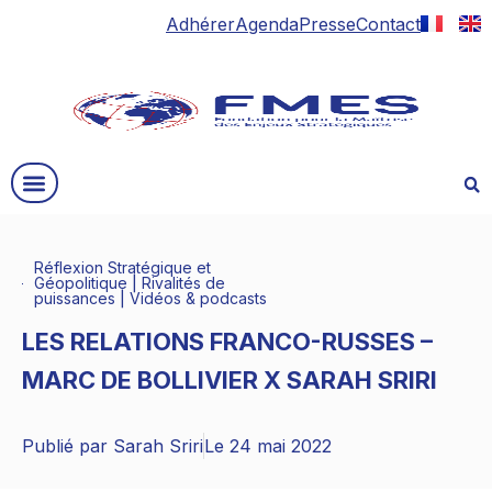
Adhérer
Agenda
Presse
Contact
Réflexion Stratégique et
Géopolitique
|
Rivalités de
puissances
|
Vidéos & podcasts
LES RELATIONS FRANCO-RUSSES –
MARC DE BOLLIVIER X SARAH SRIRI
Publié par
Sarah Sriri
Le
24 mai 2022