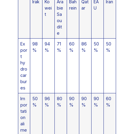
Irak
Ko
Ara
Bah
Qat
EA
Iran
wei
bie
rein
ar
U
t
Sa
ou
dit
e
Ex
98
94
71
60
86
50
50
por
%
%
%
%
%
%
%
t
hy
dro
car
bur
es
Im
50
96
80
90
90
90
60
por
%
%
%
%
%
%
%
tati
on
ali
me