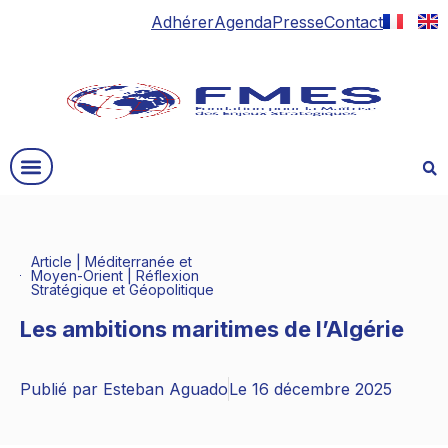
Adhérer
Agenda
Presse
Contact
Article
|
Méditerranée et
Moyen-Orient
|
Réflexion
Stratégique et Géopolitique
Les ambitions maritimes de l’Algérie
Publié par
Esteban Aguado
Le
16 décembre 2025