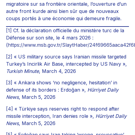
migratoire sur sa frontière orientale, l’ouverture d’un
autre front kurde ainsi bien sûr que de nouveaux
coups portés à une économie qui demeure fragile.
[1]
Cf. la déclaration officielle du ministère turc de la
Défense sur son site, le 4 mars 2026 :
(
https://www.msb.gov.tr/SlaytHaber/24f69665aaca42f
[2]
« US military source says Iranian missile targeted
Turkey’s Incirlik Air Base, intercepted by US Navy »,
Turkish Minute
, March 4, 2026
[3]
« Ankara shows ‘no negligence, hesitation’ in
defense of its borders : Erdoğan »,
Hürriyet Daily
News
, March 5, 2026
[4]
« Türkiye says reserves right to respond after
missile interception, Iran denies role »,
Hürriyet Daily
News
, March 5, 2026
[5]
« Erdoğan says Iran taking ‘wrong, provocative’