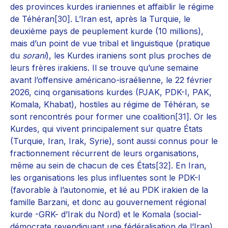
des provinces kurdes iraniennes et affaiblir le régime
de Téhéran
[30]
. L’Iran est, après la Turquie, le
deuxième pays de peuplement kurde (10 millions),
mais d’un point de vue tribal et linguistique (pratique
du
sorani
), les Kurdes iraniens sont plus proches de
leurs frères irakiens. Il se trouve qu’une semaine
avant l’offensive américano-israélienne, le 22 février
2026, cinq organisations kurdes (PJAK, PDK-I, PAK,
Komala, Khabat), hostiles au régime de Téhéran, se
sont rencontrés pour former une coalition
[31]
. Or les
Kurdes, qui vivent principalement sur quatre États
(Turquie, Iran, Irak, Syrie), sont aussi connus pour le
fractionnement récurrent de leurs organisations,
même au sein de chacun de ces États
[32]
. En Iran,
les organisations les plus influentes sont le PDK-I
(favorable à l’autonomie, et lié au PDK irakien de la
famille Barzani, et donc au gouvernement régional
kurde -GRK- d’Irak du Nord) et le Komala (social-
démocrate revendiquant une fédéralisation de l’Iran).