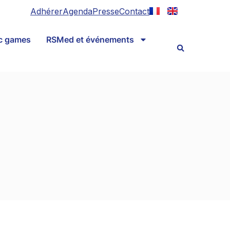
Adhérer
Agenda
Presse
Contact
ic games
RSMed et événements