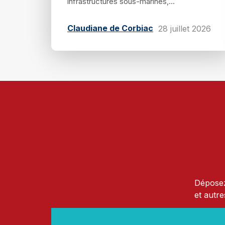
infrastructures sous-marines,...
Claudiane de Corbiac
28 juillet 2026
Déposez
et autre