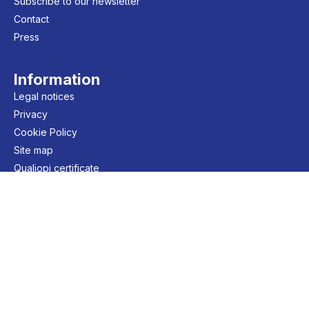
Subscribe to our newsletter
Contact
Press
Information
Legal notices
Privacy
Cookie Policy
Site map
Qualiopi certificate
© 2026 FMES - Tous droits
réservés
Fait avec 🤍 par ddesign