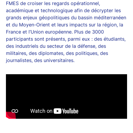
FMES de croiser les regards opérationnel,
académique et technologique afin de décrypter les
grands enjeux géopolitiques du bassin méditerranéen
et du Moyen-Orient et leurs impacts sur la région, la
France et l’Union européenne. Plus de 3000
participants sont présents, parmi eux : des étudiants,
des industriels du secteur de la défense, des
militaires, des diplomates, des politiques, des
journalistes, des universitaires.