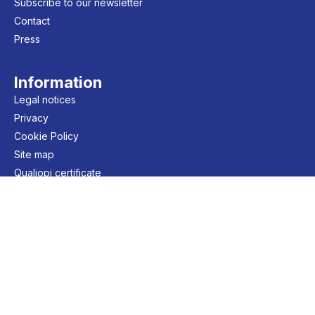
Subscribe to our newsletter
Contact
Press
Information
Legal notices
Privacy
Cookie Policy
Site map
Qualiopi certificate
© 2026 FMES - Tous droits
réservés
Fait avec 🤍 par ddesign