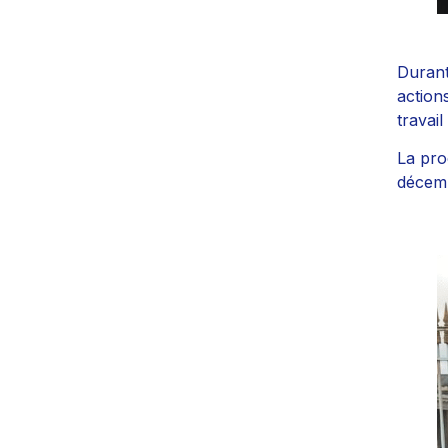
Durant
action
travai
La pro
décemb