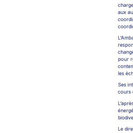
charge
aux au
coordi
coordin
L’Amba
respon
change
pour r
contem
les éc
Ses in
cours 
L’aprè
énergé
biodive
Le dir