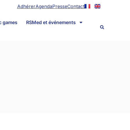
Adhérer
Agenda
Presse
Contact
ic games
RSMed et événements