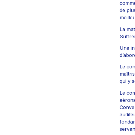
commen
de plu
meille
La mat
Suffre
Une in
d’abor
Le con
maîtri
qui y 
Le com
aérona
Conven
audite
fondam
servan