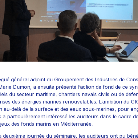
égué général adjoint du Groupement des Industries de Const
arie Dumon, a ensuite présenté l’action de fond de ce synd
riels du secteur maritime, chantiers navals civils ou de défe
rises des énergies marines renouvelables. L’ambition du GI
on au-delà de la surface et des eaux sous-marines, pour eng
s a particulièrement intéressé les auditeurs dans le cadre d
jeux des fonds marins en Méditerranée.
a deuxième journée du séminaire, les auditeurs ont pu bénéf