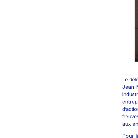
Le dél
Jean-M
indust
entrep
d’acti
fleuve
aux en
Pour l