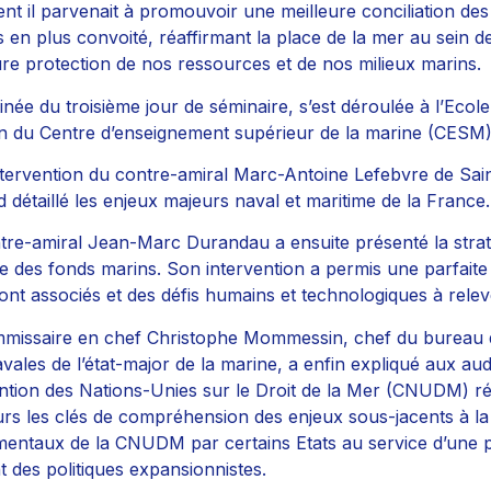
t il parvenait à promouvoir une meilleure conciliation des
s en plus convoité, réaffirmant la place de la mer au sein de
ure protection de nos ressources et de nos milieux marins.
inée du troisième jour de séminaire, s’est déroulée à l’Ecole
n du Centre d’enseignement supérieur de la marine (CESM)
tervention du contre-amiral Marc-Antoine Lefebvre de Sai
d détaillé les enjeux majeurs naval et maritime de la France.
tre-amiral Jean-Marc Durandau a ensuite présenté la strat
se des fonds marins. Son intervention a permis une parfai
sont associés et des défis humains et technologiques à relev
missaire en chef Christophe Mommessin, chef du bureau dr
vales de l’état-major de la marine, a enfin expliqué aux audi
tion des Nations-Unies sur le Droit de la Mer (CNUDM) ré
urs les clés de compréhension des enjeux sous-jacents à la
entaux de la CNUDM par certains Etats au service d’une 
t des politiques expansionnistes.