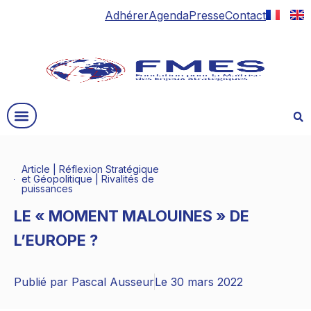
Adhérer
Agenda
Presse
Contact
Article
|
Réflexion Stratégique
et Géopolitique
|
Rivalités de
puissances
LE « MOMENT MALOUINES » DE
L’EUROPE ?
Publié par
Pascal Ausseur
Le
30 mars 2022