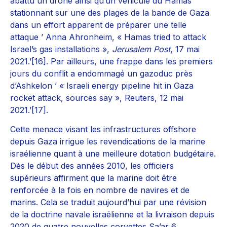
abattu un drone ainsi qu’un véhicule du Hamas
stationnant sur une des plages de la bande de Gaza
dans un effort apparent de préparer une telle
attaque ’ Anna Ahronheim, « Hamas tried to attack
Israel’s gas installations »,
Jerusalem Post
, 17 mai
2021.’[16]. Par ailleurs, une frappe dans les premiers
jours du conflit a endommagé un gazoduc près
d’Ashkelon ’ « Israeli energy pipeline hit in Gaza
rocket attack, sources say », Reuters, 12 mai
2021.’[17].
Cette menace visant les infrastructures offshore
depuis Gaza irrigue les revendications de la marine
israélienne quant à une meilleure dotation budgétaire.
Dès le début des années 2010, les officiers
supérieurs affirment que la marine doit être
renforcée à la fois en nombre de navires et de
marins. Cela se traduit aujourd’hui par une révision
de la doctrine navale israélienne et la livraison depuis
2020 de quatre nouvelles corvettes Sa’ar 6.