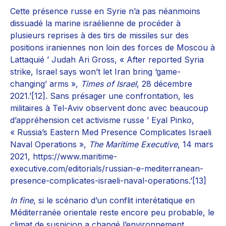
Cette présence russe en Syrie n’a pas néanmoins
dissuadé la marine israélienne de procéder à
plusieurs reprises à des tirs de missiles sur des
positions iraniennes non loin des forces de Moscou à
Lattaquié ’ Judah Ari Gross, « After reported Syria
strike, Israel says won’t let Iran bring ‘game-
changing’ arms »,
Times of Israel
, 28 décembre
2021.’[12]. Sans présager une confrontation, les
militaires à Tel-Aviv observent donc avec beaucoup
d’appréhension cet activisme russe ’ Eyal Pinko,
« Russia’s Eastern Med Presence Complicates Israeli
Naval Operations »,
The Maritime Executive
, 14 mars
2021, https://www.maritime-
executive.com/editorials/russian-e-mediterranean-
presence-complicates-israeli-naval-operations.’[13]
In fine
, si le scénario d’un conflit interétatique en
Méditerranée orientale reste encore peu probable, le
climat de suspicion a changé l’environnement