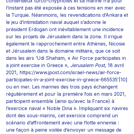
contentieux turco-chypriotes et sa marine n’a pour
l’instant pas été exposée à ces tensions en mer avec
la Turquie. Néanmoins, les revendications d’Ankara et
le jeu d’intimidation naval auquel s’adonne le
président Erdogan ont inévitablement une incidence
sur les projets de Jérusalem dans la zone. Il irrigue
également le rapprochement entre Athènes, Nicosie
et Jérusalem dans le domaine militaire, que ce soit
dans les airs ’Udi Shaham, « Air Force participates in
a joint exercise in Greece »,
Jerusalem Post
, 18 avril
2021, https://www.jpost.com/israel-news/air-force-
participates-in-a-joint-exercise-in-greece-665535′[10]
ou en mer. Les marines des trois pays échangent
régulièrement et pour la première fois en mars 2021,
participent ensemble (ainsi qu’avec la France) à
l’exercice naval « Noble Dina ». Impliquant six navires
dont des sous-marins, cet exercice comprend un
scénario d’affrontement avec une flotte ennemie :
une façon à peine voilée d’envoyer un message de