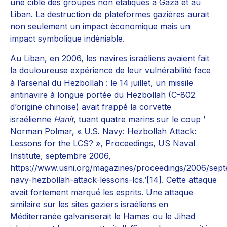
une cible des groupes non étatiques à Gaza et au
Liban. La destruction de plateformes gazières aurait
non seulement un impact économique mais un
impact symbolique indéniable.
Au Liban, en 2006, les navires israéliens avaient fait
la douloureuse expérience de leur vulnérabilité face
à l’arsenal du Hezbollah : le 14 juillet, un missile
antinavire à longue portée du Hezbollah (C-802
d’origine chinoise) avait frappé la corvette
israélienne
Hanit
, tuant quatre marins sur le coup ’
Norman Polmar, « U.S. Navy: Hezbollah Attack:
Lessons for the LCS? », Proceedings, US Naval
Institute, septembre 2006,
https://www.usni.org/magazines/proceedings/2006/sep
navy-hezbollah-attack-lessons-lcs.’[14]. Cette attaque
avait fortement marqué les esprits. Une attaque
similaire sur les sites gaziers israéliens en
Méditerranée galvaniserait le Hamas ou le Jihad