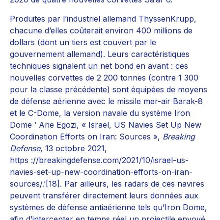
Produites par l’industriel allemand ThyssenKrupp,
chacune d’elles coûterait environ 400 millions de
dollars (dont un tiers est couvert par le
gouvernement allemand). Leurs caractéristiques
techniques signalent un net bond en avant : ces
nouvelles corvettes de 2 200 tonnes (contre 1 300
pour la classe précédente) sont équipées de moyens
de défense aérienne avec le missile mer-air Barak-8
et le C-Dome, la version navale du système Iron
Dome ’ Arie Egozi, « Israel, US Navies Set Up New
Coordination Efforts on Iran: Sources »,
Breaking
Defense
, 13 octobre 2021,
https ://breakingdefense.com/2021/10/israel-us-
navies-set-up-new-coordination-efforts-on-iran-
sources/.’[18]. Par ailleurs, les radars de ces navires
peuvent transférer directement leurs données aux
systèmes de défense antiaérienne tels qu’Iron Dome,
afin d’intercepter en temps réel un projectile envoyé