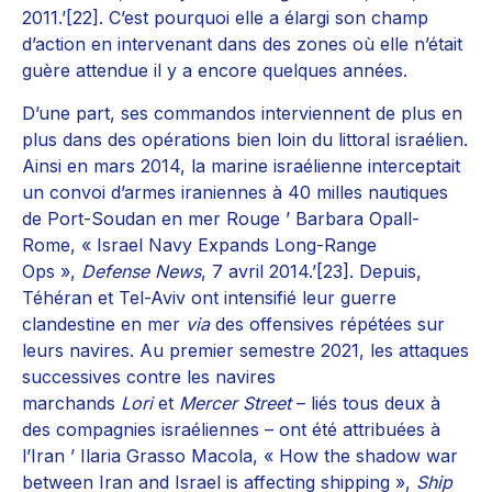
2011.’[22]. C’est pourquoi elle a élargi son champ
d’action en intervenant dans des zones où elle n’était
guère attendue il y a encore quelques années.
D’une part, ses commandos interviennent de plus en
plus dans des opérations bien loin du littoral israélien.
Ainsi en mars 2014, la marine israélienne interceptait
un convoi d’armes iraniennes à 40 milles nautiques
de Port-Soudan en mer Rouge ’ Barbara Opall-
Rome, « Israel Navy Expands Long-Range
Ops »,
Defense News
, 7 avril 2014.’[23]. Depuis,
Téhéran et Tel-Aviv ont intensifié leur guerre
clandestine en mer
via
des offensives répétées sur
leurs navires. Au premier semestre 2021, les attaques
successives contre les navires
marchands
Lori
et
Mercer Street
– liés tous deux à
des compagnies israéliennes – ont été attribuées à
l’Iran ’ Ilaria Grasso Macola, « How the shadow war
between Iran and Israel is affecting shipping »,
Ship