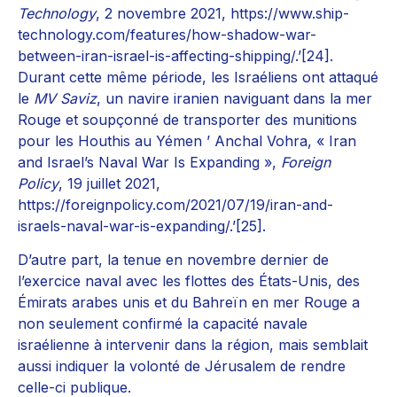
Technology
, 2 novembre 2021, https://www.ship-
technology.com/features/how-shadow-war-
between-iran-israel-is-affecting-shipping/.’[24].
Durant cette même période, les Israéliens ont attaqué
le
MV Saviz
, un navire iranien naviguant dans la mer
Rouge et soupçonné de transporter des munitions
pour les Houthis au Yémen ’ Anchal Vohra, « Iran
and Israel’s Naval War Is Expanding »,
Foreign
Policy
, 19 juillet 2021,
https://foreignpolicy.com/2021/07/19/iran-and-
israels-naval-war-is-expanding/.’[25].
D’autre part, la tenue en novembre dernier de
l’exercice naval avec les flottes des États-Unis, des
Émirats arabes unis et du Bahreïn en mer Rouge a
non seulement confirmé la capacité navale
israélienne à intervenir dans la région, mais semblait
aussi indiquer la volonté de Jérusalem de rendre
celle-ci publique.