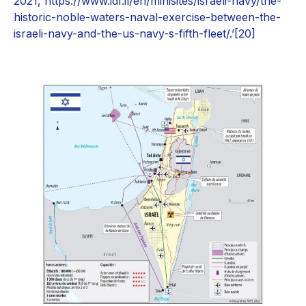
2021, https://www.idf.il/en/minisites/israeli-navy/the-
historic-noble-waters-naval-exercise-between-the-
israeli-navy-and-the-us-navy-s-fifth-fleet/.’[20]