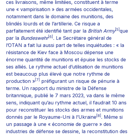
ces livraisons, même limitées, constituent à terme
une « vampirisation » des armées occidentales,
notamment dans le domaine des munitions, des
blindés lourds et de l’artillerie. Ce risque a
[5]
parfaitement été identifié tant par la
British Army
que
[6]
par la
Bundeswehr
.
Le Secrétaire général de
l’OTAN a fait lui aussi part de telles inquiétudes : « la
résistance de Kiev face à Moscou dépense une
énorme quantité de munitions et épuise les stocks de
ses alliés. Le rythme actuel d’utilisation de munitions
est beaucoup plus élevé que notre rythme de
[7]
production »
préfigurant un risque de pénurie à
terme. Un rapport du ministre de la Défense
britannique, publié le 7 mars 2023, va dans le même
sens, indiquant qu’au rythme actuel, il faudrait 10 ans
pour reconstituer les stocks des armes et munitions
[8]
donnés par le Royaume-Uni à l’Ukraine
. Même si
un passage à une « économie de guerre » des
industries de défense se dessine, la reconstitution des