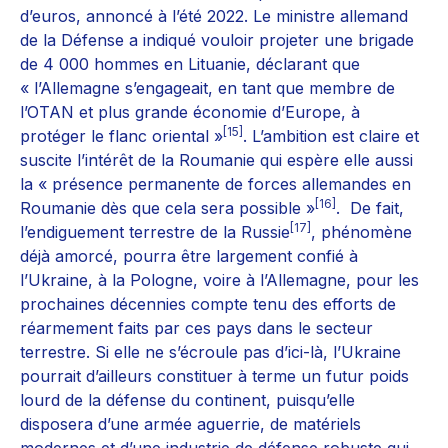
d’euros, annoncé à l’été 2022. Le ministre allemand
de la Défense a indiqué vouloir projeter une brigade
de 4 000 hommes en Lituanie, déclarant que
« l’Allemagne s’engageait, en tant que membre de
l’OTAN et plus grande économie d’Europe, à
[15]
protéger le flanc oriental »
. L’ambition est claire et
suscite l’intérêt de la Roumanie qui espère elle aussi
la « présence permanente de forces allemandes en
[16]
Roumanie dès que cela sera possible »
. De fait,
[17]
l’endiguement terrestre de la Russie
, phénomène
déjà amorcé, pourra être largement confié à
l’Ukraine, à la Pologne, voire à l’Allemagne, pour les
prochaines décennies compte tenu des efforts de
réarmement faits par ces pays dans le secteur
terrestre. Si elle ne s’écroule pas d’ici-là, l’Ukraine
pourrait d’ailleurs constituer à terme un futur poids
lourd de la défense du continent, puisqu’elle
disposera d’une armée aguerrie, de matériels
modernes et d’une industrie de défense robuste qui