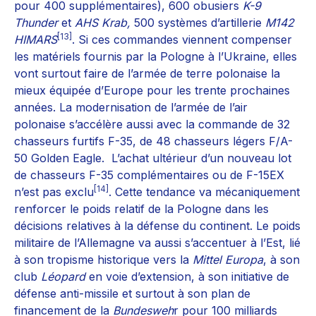
pour 400 supplémentaires), 600 obusiers
K-9
Thunder
et
AHS Krab,
500 systèmes d’artillerie
M142
[13]
HIMARS
. Si ces commandes viennent compenser
les matériels fournis par la Pologne à l’Ukraine, elles
vont surtout faire de l’armée de terre polonaise la
mieux équipée d’Europe pour les trente prochaines
années. La modernisation de l’armée de l’air
polonaise s’accélère aussi avec la commande de 32
chasseurs furtifs F-35, de 48 chasseurs légers F/A-
50 Golden Eagle. L’achat ultérieur d’un nouveau lot
de chasseurs F-35 complémentaires ou de F-15EX
[14]
n’est pas exclu
. Cette tendance va mécaniquement
renforcer le poids relatif de la Pologne dans les
décisions relatives à la défense du continent. Le poids
militaire de l’Allemagne va aussi s’accentuer à l’Est, lié
à son tropisme historique vers la
Mittel Europa
, à son
club
Léopard
en voie d’extension, à son initiative de
défense anti-missile et surtout à son plan de
financement de la
Bundesweh
r pour 100 milliards